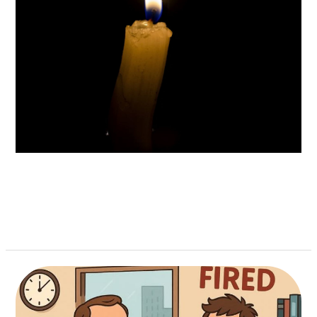
Apagón General
Leer más »
Tipos
de
despidos